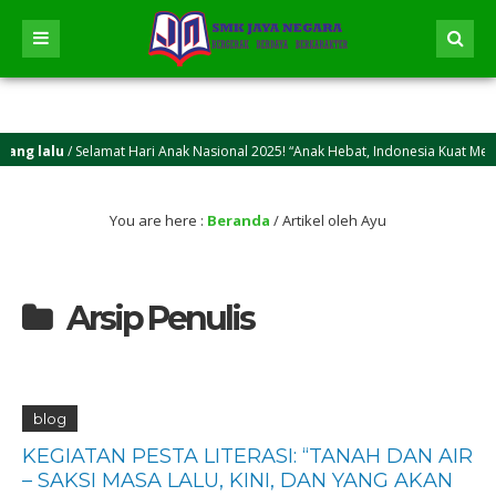
ng lalu
/ Selamat Hari Anak Nasional 2025! “Anak Hebat, Indonesia Kuat Menuj
ng lalu
/ Selamat Idul Adha 2025M/1446 H! Semoga kasih sayang dan keikhlasan b
You are here :
Beranda
/
Artikel oleh Ayu
Arsip Penulis
blog
KEGIATAN PESTA LITERASI: “TANAH DAN AIR
– SAKSI MASA LALU, KINI, DAN YANG AKAN