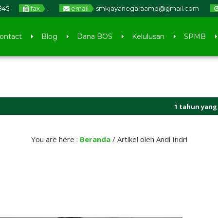
845
fax
-
email
smkjayanegaraamq@gmail.com
ontact
Blog
Dana BOS
Kelulusan
SPMB
1 tahun yang lalu
/ S
1 tahun yang lalu
/ S
You are here :
Beranda
/
Artikel oleh Andi Indri