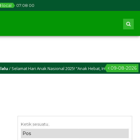
local
07
:
08
00
09-08-2026
elamat Hari Anak Nasional 2025! “Anak Hebat, Indonesia Kuat Menuju Ind
elamat Idul Adha 2025M/1446 H! Semoga kasih sayang dan keikhlasan berkur