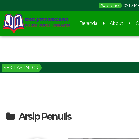
phone
0911314
Beranda
About
C
SEKILAS INFO
Arsip Penulis