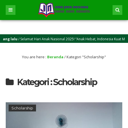
g lalu
/ Selamat Hari Anak Nasional 2025! “Anak Hebat, Indonesia Kuat Menuju
You are here :
Beranda
/
Kategori "Scholarship"
Kategori : Scholarship
Scholarship