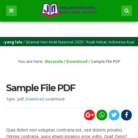
yang lalu
/ Selamat Hari Anak Nasional 2025! “Anak Hebat, Indonesia Kuat Me
yang lalu
/ Selamat Idul Adha 2025M/1446 H! Semoga kasih sayang dan keikhlasa
You are here :
Beranda
/
Download
/
Sample File PDF
Sample File PDF
Type : pdf,
Download
(undefined)
Quia dolori non voluptas contraria est, sed doloris privatio.
Omnia contraria, quos etiam insanos esse vultis. Quid Zeno?