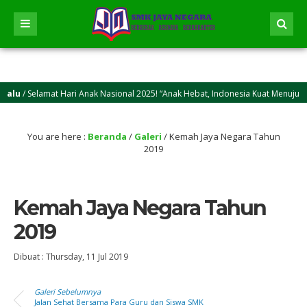
alu
/ Selamat Hari Anak Nasional 2025! “Anak Hebat, Indonesia Kuat Menuju Ind
alu
/ Selamat Idul Adha 2025M/1446 H! Semoga kasih sayang dan keikhlasan berkur
You are here :
Beranda
/
Galeri
/
Kemah Jaya Negara Tahun
2019
Kemah Jaya Negara Tahun
2019
Dibuat :
Thursday, 11 Jul 2019
Galeri Sebelumnya
Jalan Sehat Bersama Para Guru dan Siswa SMK