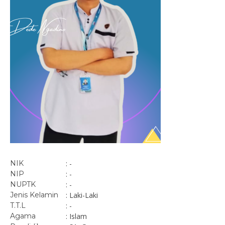
NIK
: -
NIP
: -
NUPTK
: -
Jenis Kelamin
: Laki-Laki
T.T.L
: -
Agama
: Islam