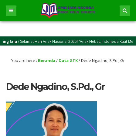
g lalu
/ Selamat Hari Anak Nasional 2025! “Anak Hebat, Indonesia Kuat Menuju 
g lalu
/ Selamat Idul Adha 2025M/1446 H! Semoga kasih sayang dan keikhlasan ber
You are here :
Beranda
/
Data GTK
/
Dede Ngadino, S.Pd., Gr
Dede Ngadino, S.Pd., Gr