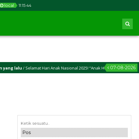
local
11
:
15
45
07-08-2026
g lalu
/ Selamat Hari Anak Nasional 2025! “Anak Hebat, Indonesia Kuat M
g lalu
/ Selamat Idul Adha 2025M/1446 H! Semoga kasih sayang dan keikhla