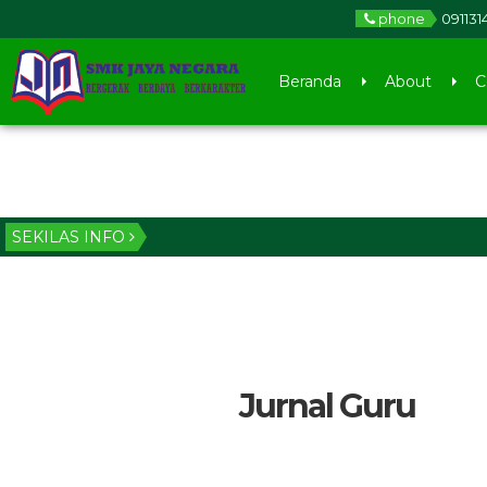
phone
091131
Beranda
About
C
SEKILAS INFO
Jurnal Guru