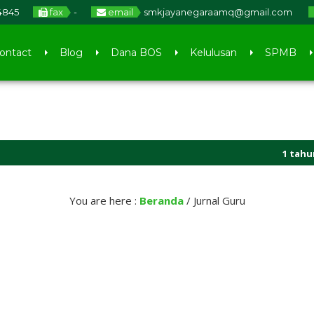
4845
fax
-
email
smkjayanegaraamq@gmail.com
ontact
Blog
Dana BOS
Kelulusan
SPMB
1 tahun yan
1 tahun yan
You are here :
Beranda
/
Jurnal Guru