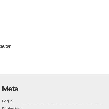
tautan
Meta
Log in
Entries feed