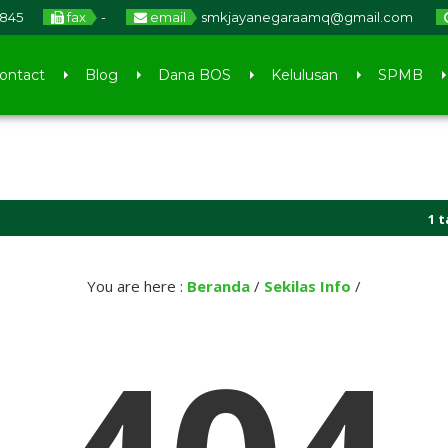
4845
fax
-
email
smkjayanegaraamq@gmail.com
ontact
Blog
Dana BOS
Kelulusan
SPMB
1 tahun
1 tahun
You are here :
Beranda
/
Sekilas Info
/