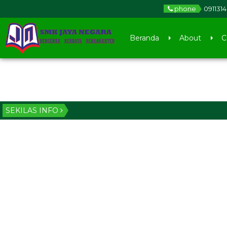
phone
091131
Beranda
About
C
SEKILAS INFO