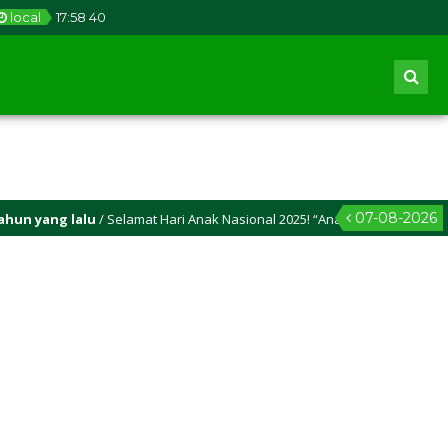
local
17
:
58
41
07-08-2026
 yang lalu
/ Selamat Hari Anak Nasional 2025! “Anak Hebat, Indonesia K
 yang lalu
/ Selamat Idul Adha 2025M/1446 H! Semoga kasih sayang dan kei