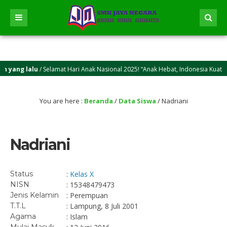
 yang lalu
/ Selamat Hari Anak Nasional 2025! “Anak Hebat, Indonesia Kuat Me
 yang lalu
/ Selamat Idul Adha 2025M/1446 H! Semoga kasih sayang dan keikhlasa
You are here :
Beranda
/
Data Siswa
/
Nadriani
Nadriani
Status
:
Kelas X
NISN
: 15348479473
Jenis Kelamin
: Perempuan
T.T.L
: Lampung, 8 Juli 2001
Agama
: Islam