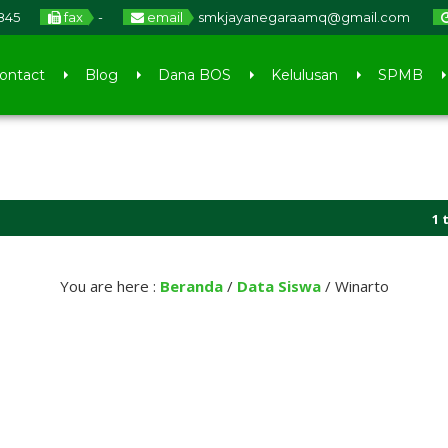
845
fax
-
email
smkjayanegaraamq@gmail.com
ontact
Blog
Dana BOS
Kelulusan
SPMB
1 tahu
1 tahu
You are here :
Beranda
/
Data Siswa
/
Winarto