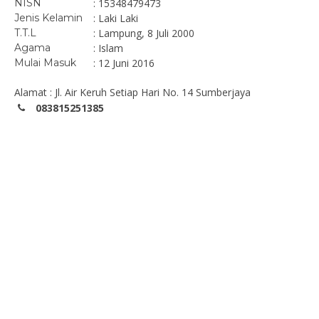
NISN
: 15348479473
Jenis Kelamin
: Laki Laki
T.T.L
: Lampung, 8 Juli 2000
Agama
: Islam
Mulai Masuk
: 12 Juni 2016
Alamat : Jl. Air Keruh Setiap Hari No. 14 Sumberjaya
083815251385