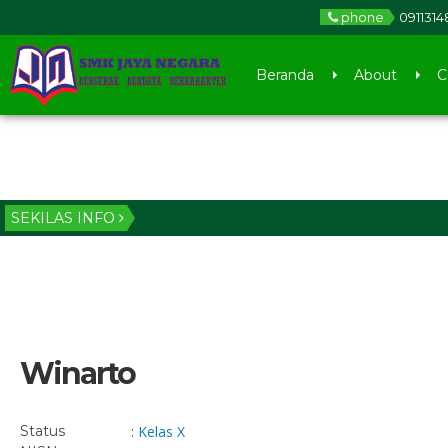
phone
0911314
Beranda
About
C
SEKILAS INFO
Winarto
Status
:
Kelas X