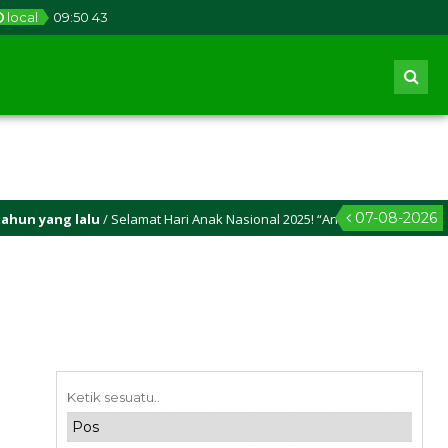
local
09
:
50
43
07-08-2026
n yang lalu
/ Selamat Hari Anak Nasional 2025! “Anak Hebat, Indonesia 
n yang lalu
/ Selamat Idul Adha 2025M/1446 H! Semoga kasih sayang dan k