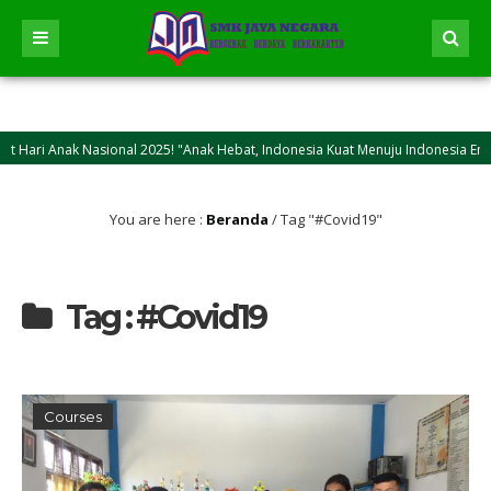
Hari Anak Nasional 2025! "Anak Hebat, Indonesia Kuat Menuju Indonesia Emas 
Idul Adha 2025M/1446 H! Semoga kasih sayang dan keikhlasan berkurban bisa jadi
You are here :
Beranda
/
Tag "#Covid19"
Tag : #Covid19
Courses