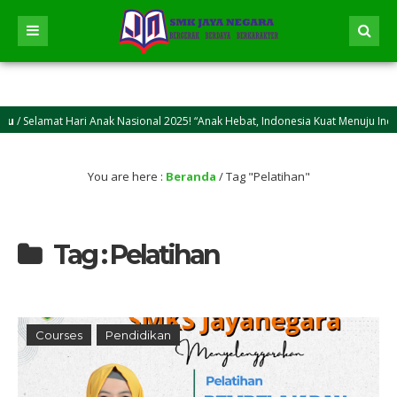
 Selamat Hari Anak Nasional 2025! “Anak Hebat, Indonesia Kuat Menuju Indone
 Selamat Idul Adha 2025M/1446 H! Semoga kasih sayang dan keikhlasan berkurban 
You are here :
Beranda
/
Tag "Pelatihan"
Tag : Pelatihan
Courses
Pendidikan