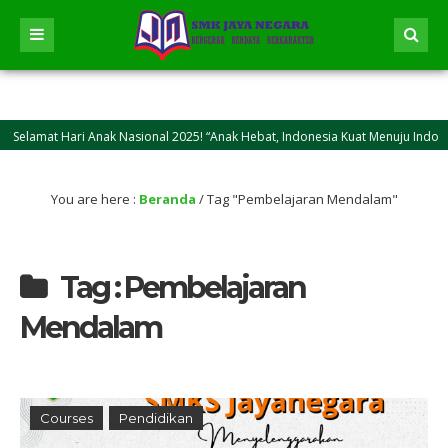
elamat Hari Anak Nasional 2025! “Anak Hebat, Indonesia Kuat Menuju Indonesia
elamat Idul Adha 2025M/1446 H! Semoga kasih sayang dan keikhlasan berkurban bi
You are here :
Beranda
/
Tag "Pembelajaran Mendalam"
Tag : Pembelajaran
Mendalam
Courses
Pendidikan