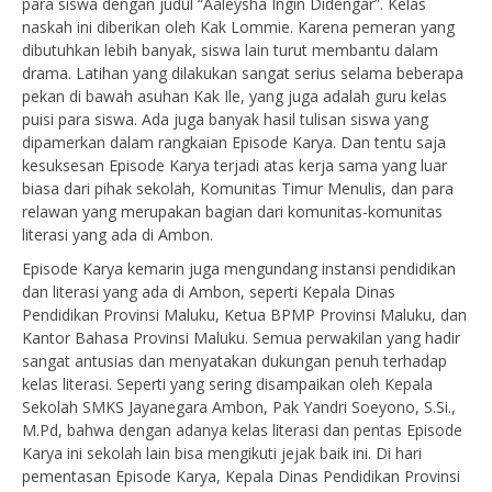
para siswa dengan judul “Aaleysha Ingin Didengar”. Kelas
naskah ini diberikan oleh Kak Lommie. Karena pemeran yang
dibutuhkan lebih banyak, siswa lain turut membantu dalam
drama. Latihan yang dilakukan sangat serius selama beberapa
pekan di bawah asuhan Kak Ile, yang juga adalah guru kelas
puisi para siswa. Ada juga banyak hasil tulisan siswa yang
dipamerkan dalam rangkaian Episode Karya. Dan tentu saja
kesuksesan Episode Karya terjadi atas kerja sama yang luar
biasa dari pihak sekolah, Komunitas Timur Menulis, dan para
relawan yang merupakan bagian dari komunitas-komunitas
literasi yang ada di Ambon.
Episode Karya kemarin juga mengundang instansi pendidikan
dan literasi yang ada di Ambon, seperti Kepala Dinas
Pendidikan Provinsi Maluku, Ketua BPMP Provinsi Maluku, dan
Kantor Bahasa Provinsi Maluku. Semua perwakilan yang hadir
sangat antusias dan menyatakan dukungan penuh terhadap
kelas literasi. Seperti yang sering disampaikan oleh Kepala
Sekolah SMKS Jayanegara Ambon, Pak Yandri Soeyono, S.Si.,
M.Pd, bahwa dengan adanya kelas literasi dan pentas Episode
Karya ini sekolah lain bisa mengikuti jejak baik ini. Di hari
pementasan Episode Karya, Kepala Dinas Pendidikan Provinsi