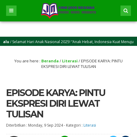
 Selamat Hari Anak Nasional 2025! “Anak Hebat, Indonesia Kuat Menuju Indones
 Selamat Idul Adha 2025M/1446 H! Semoga kasih sayang dan keikhlasan berkurban 
You are here :
Beranda
/
Literasi
/
EPISODE KARYA: PINTU
EKSPRESI DIRI LEWAT TULISAN
EPISODE KARYA: PINTU
EKSPRESI DIRI LEWAT
TULISAN
Diterbitkan :
Monday, 9 Sep 2024
-
Kategori :
Literasi