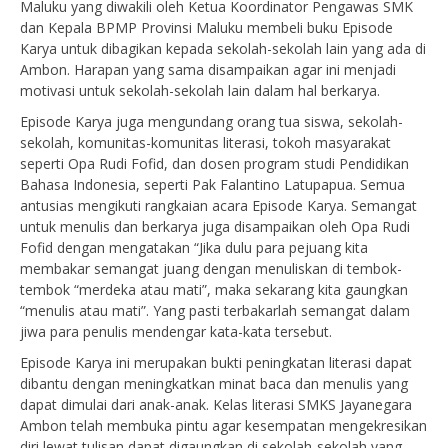
Maluku yang diwakili oleh Ketua Koordinator Pengawas SMK
dan Kepala BPMP Provinsi Maluku membeli buku Episode
Karya untuk dibagikan kepada sekolah-sekolah lain yang ada di
Ambon. Harapan yang sama disampaikan agar ini menjadi
motivasi untuk sekolah-sekolah lain dalam hal berkarya.
Episode Karya juga mengundang orang tua siswa, sekolah-
sekolah, komunitas-komunitas literasi, tokoh masyarakat
seperti Opa Rudi Fofid, dan dosen program studi Pendidikan
Bahasa Indonesia, seperti Pak Falantino Latupapua. Semua
antusias mengikuti rangkaian acara Episode Karya. Semangat
untuk menulis dan berkarya juga disampaikan oleh Opa Rudi
Fofid dengan mengatakan “Jika dulu para pejuang kita
membakar semangat juang dengan menuliskan di tembok-
tembok “merdeka atau mati”, maka sekarang kita gaungkan
“menulis atau mati”. Yang pasti terbakarlah semangat dalam
jiwa para penulis mendengar kata-kata tersebut.
Episode Karya ini merupakan bukti peningkatan literasi dapat
dibantu dengan meningkatkan minat baca dan menulis yang
dapat dimulai dari anak-anak. Kelas literasi SMKS Jayanegara
Ambon telah membuka pintu agar kesempatan mengekresikan
diri lewat tulisan dapat digaungkan di sekolah-sekolah yang