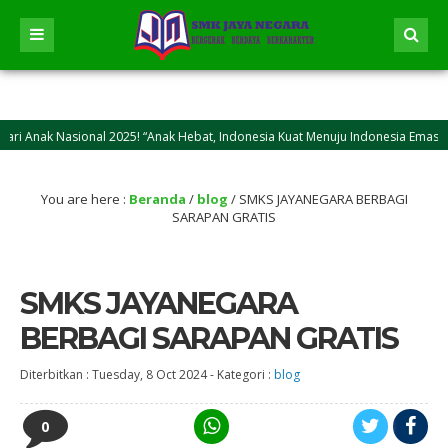
Nasional 2025! “Anak Hebat, Indonesia Kuat Menuju Indonesia Emas 2045”
025M/1446 H! Semoga kasih sayang dan keikhlasan berkurban bisa jadi inspirasi 
You are here :
Beranda
/
blog
/
SMKS JAYANEGARA BERBAGI
SARAPAN GRATIS
SMKS JAYANEGARA
BERBAGI SARAPAN GRATIS
Diterbitkan :
Tuesday, 8 Oct 2024
-
Kategori :
blog
0