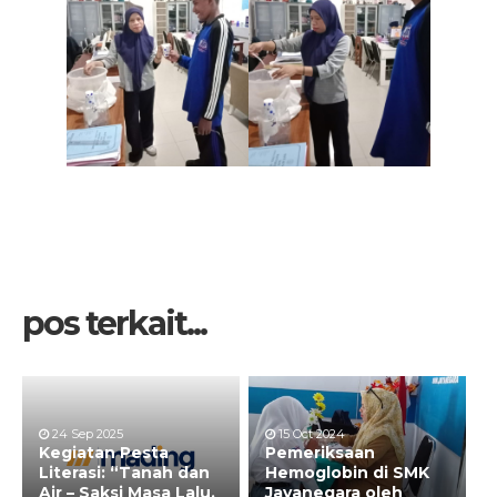
pos terkait...
24 Sep 2025
15 Oct 2024
Kegiatan Pesta
Pemeriksaan
Literasi: “Tanah dan
Hemoglobin di SMK
Air – Saksi Masa Lalu,
Jayanegara oleh