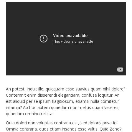
An potest, inquit ille, quicquam esse suavius quam nihil dolere?
Contemnit enim disserendi elegantiam, confuse loquitur. An
est aliquid per se ipsum flagitiosum, etiamsi nulla comitetur
infamia? Ab hoc autem quaedam non melius quam veteres,
quaedam omnino relicta.
Quia dolori non voluptas contraria est, sed doloris privatio.
Omnia contraria, quos etiam insanos esse vultis. Quid Zeno?