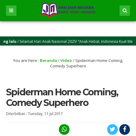
g lalu
/ Selamat Hari Anak Nasional 2025! “Anak Hebat, Indonesia Kuat Menuju
You are here :
Beranda
/
Video
/
Spiderman Home Coming,
Comedy Superhero
Spiderman Home Coming,
Comedy Superhero
Diterbitkan :
Tuesday, 11 Jul 2017