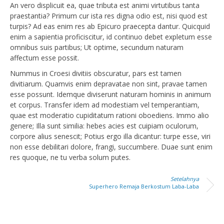
An vero displicuit ea, quae tributa est animi virtutibus tanta
praestantia? Primum cur ista res digna odio est, nisi quod est
turpis? Ad eas enim res ab Epicuro praecepta dantur. Quicquid
enim a sapientia proficiscitur, id continuo debet expletum esse
omnibus suis partibus; Ut optime, secundum naturam
affectum esse possit.
Nummus in Croesi divitiis obscuratur, pars est tamen
divitiarum. Quamvis enim depravatae non sint, pravae tamen
esse possunt. Idemque diviserunt naturam hominis in animum
et corpus. Transfer idem ad modestiam vel temperantiam,
quae est moderatio cupiditatum rationi oboediens. Immo alio
genere; Illa sunt similia: hebes acies est cuipiam oculorum,
corpore alius senescit; Potius ergo illa dicantur: turpe esse, viri
non esse debilitari dolore, frangi, succumbere. Duae sunt enim
res quoque, ne tu verba solum putes.
Setelahnya
Superhero Remaja Berkostum Laba-Laba