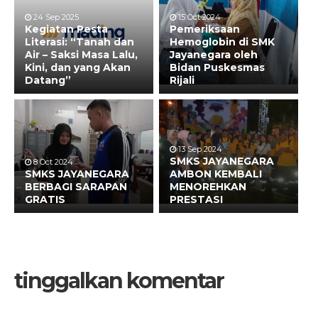
24 Sep 2025
15 Oct 2024
Kegiatan Pesta
Pemeriksaan
Literasi: “Tanah dan
Hemoglobin di SMK
Air – Saksi Masa Lalu,
Jayanegara oleh
Kini, dan yang Akan
Bidan Puskesmas
Datang”
Rijali
13 Sep 2024
SMKS JAYANEGARA
8 Oct 2024
SMKS JAYANEGARA
AMBON KEMBALI
BERBAGI SARAPAN
MENOREHKAN
GRATIS
PRESTASI
tinggalkan komentar