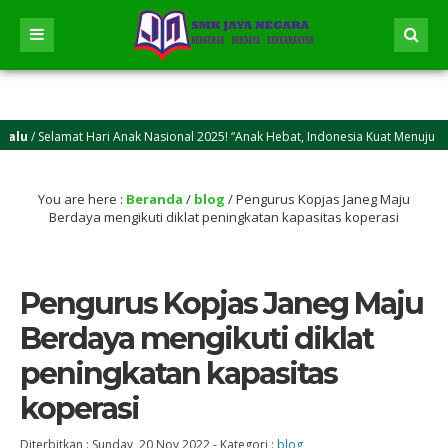
 Selamat Hari Anak Nasional 2025! “Anak Hebat, Indonesia Kuat Menuju Indones
Selamat Idul Adha 2025M/1446 H! Semoga kasih sayang dan keikhlasan berkurban 
You are here :
Beranda
/
blog
/
Pengurus Kopjas Janeg Maju
Berdaya mengikuti diklat peningkatan kapasitas koperasi
Pengurus Kopjas Janeg Maju
Berdaya mengikuti diklat
peningkatan kapasitas
koperasi
Diterbitkan :
Sunday, 20 Nov 2022
-
Kategori :
blog