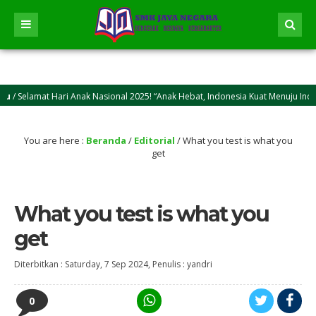
elamat Hari Anak Nasional 2025! “Anak Hebat, Indonesia Kuat Menuju Indonesia
lamat Idul Adha 2025M/1446 H! Semoga kasih sayang dan keikhlasan berkurban bi
You are here :
Beranda
/
Editorial
/
What you test is what you
get
What you test is what you
get
Diterbitkan :
Saturday, 7 Sep 2024
, Penulis :
yandri
0