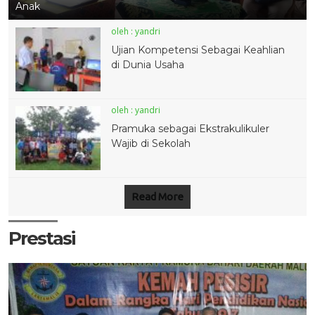
Anak
25 SEP 2018
11 NOV 2017
oleh : yandri
Ujian Kompetensi Sebagai Keahlian
di Dunia Usaha
oleh : yandri
Pramuka sebagai Ekstrakulikuler
12 SEP 2017
4 MAY 2017
Wajib di Sekolah
Read More
Prestasi
26 APR 2017
20 APR 2017