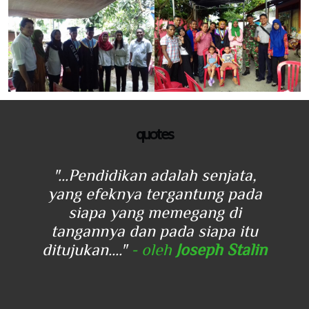
quotes
rid
"...Pendidikan adalah senjata,
"..
n
yang efeknya tergantung pada
ses
i uji
siapa yang memegang di
ber
tangannya dan pada siapa itu
ber
a di
ditujukan...."
- oleh
Joseph Stalin
berm
lak
p
oleh