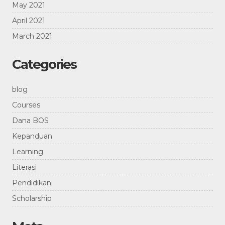
May 2021
April 2021
March 2021
Categories
bersama dengan saka
kemah jaya negara tahun
blog
bayangkara
2019
menyongsong hari
Courses
pramuka
Dana BOS
Kepanduan
Learning
jalan sehat bersama para
pelantikan kamabigus
Literasi
guru dan siswa smk
jaya negara periode 2017-
2020
Pendidikan
Scholarship