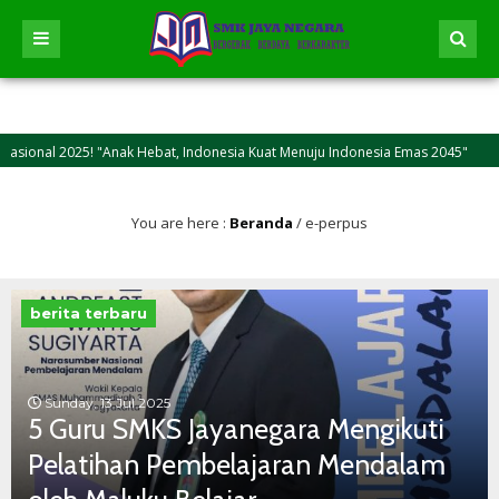
 "Anak Hebat, Indonesia Kuat Menuju Indonesia Emas 2045"
1 tahun 
emoga kasih sayang dan keikhlasan berkurban bisa jadi inspirasi bagi kita semu
You are here :
Beranda
/
e-perpus
berita terbaru
Sunday, 13 Jul 2025
5 Guru SMKS Jayanegara Mengikuti
Pelatihan Pembelajaran Mendalam