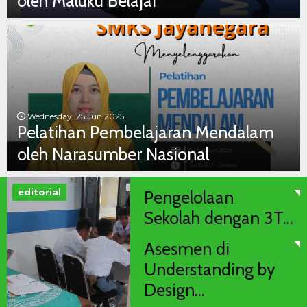
oleh Maluku Belajar
Wednesday, 25 Jun 2025
Pelatihan Pembelajaran Mendalam
oleh Narasumber Nasional
editorial
Pengelolaan
Sekolah dengan 3T...
Asesmen di
Understanding by
Design...